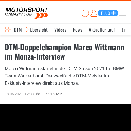
PLUS
DTM
Übersicht
Videos
News
Aktueller Lauf
Erge
DTM-Doppelchampion Marco Wittmann
im Monza-Interview
Marco Wittmann startet in der DTM-Saison 2021 für BMW-
Team Walkenhorst. Der zweifache DTM-Meister im
Exklusiv-Interview direkt aus Monza.
18.06.2021, 12:33 Uhr
22:59 Min.