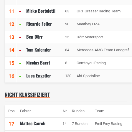
Mirko Bortolotti
11
63
GRT Grasser Racing Team
Ricardo Feller
12
90
Manthey EMA
Ben Dörr
13
25
Dörr Motorsport
Tom Kalender
14
84
Mercedes-AMG Team Landgraf
Nicolas Baert
15
8
Comtoyou Racing
Luca Engstler
16
130
Abt Sportsline
NICHT KLASSIFIZIERT
Pos
Fahrer
Nr
Runden
Team
Matteo Cairoli
17
14
7 Runden
Emil Frey Racing