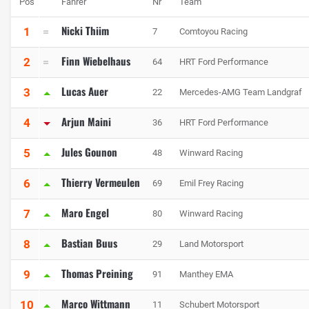
Pos
Fahrer
Nr
Team
Nicki Thiim
1
7
Comtoyou Racing
Finn Wiebelhaus
2
64
HRT Ford Performance
Lucas Auer
3
22
Mercedes-AMG Team Landgraf
Arjun Maini
4
36
HRT Ford Performance
Jules Gounon
5
48
Winward Racing
Thierry Vermeulen
6
69
Emil Frey Racing
Maro Engel
7
80
Winward Racing
Bastian Buus
8
29
Land Motorsport
Thomas Preining
9
91
Manthey EMA
Marco Wittmann
10
11
Schubert Motorsport