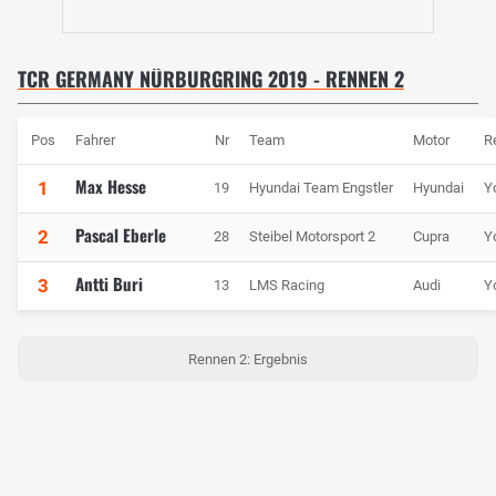
TCR GERMANY NÜRBURGRING 2019 - RENNEN 2
Pos
Fahrer
Nr
Team
Motor
R
Max Hesse
1
19
Hyundai Team Engstler
Hyundai
Y
Pascal Eberle
2
28
Steibel Motorsport 2
Cupra
Y
Antti Buri
3
13
LMS Racing
Audi
Y
Rennen 2: Ergebnis