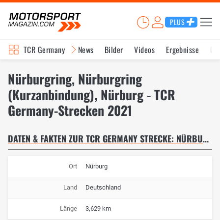
PLUS
TCR Germany
News
Bilder
Videos
Ergebnisse
Ge
Nürburgring, Nürburgring
(Kurzanbindung), Nürburg - TCR
Germany-Strecken 2021
DATEN & FAKTEN ZUR TCR GERMANY STRECKE: NÜRBURGRING (KURZANBINDUNG)
Ort
Nürburg
Land
Deutschland
Länge
3,629 km