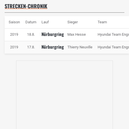
STRECKEN-CHRONIK
Saison
Datum
Lauf
Sieger
Team
Nürburgring
2019
18.8.
Max Hesse
Hyundai Team Engs
Nürburgring
2019
17.8.
Thierry Neuville
Hyundai Team Engs