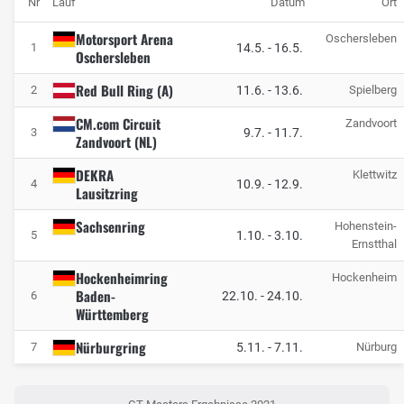
Nr
Lauf
Datum
Ort
Motorsport Arena
Oschersleben
14.5.
-
16.5.
1
Oschersleben
Red Bull Ring (A)
11.6.
-
13.6.
2
Spielberg
CM.com Circuit
Zandvoort
9.7.
-
11.7.
3
Zandvoort (NL)
DEKRA
Klettwitz
10.9.
-
12.9.
4
Lausitzring
Sachsenring
Hohenstein-
1.10.
-
3.10.
5
Ernstthal
Hockenheimring
Hockenheim
Baden-
22.10.
-
24.10.
6
Württemberg
Nürburgring
5.11.
-
7.11.
7
Nürburg