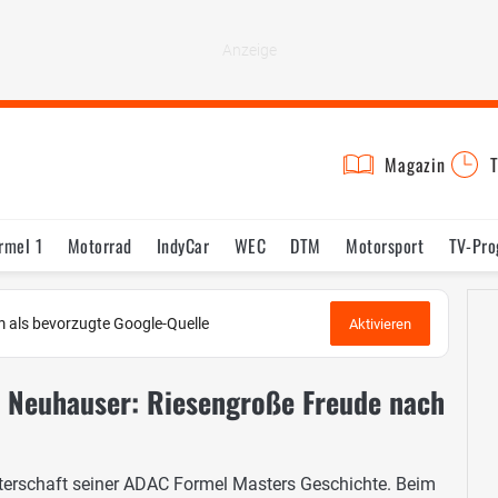
Magazin
T
rmel 1
Motorrad
IndyCar
WEC
DTM
Motorsport
TV-Pr
 als bevorzugte Google-Quelle
Aktivieren
- Neuhauser: Riesengroße Freude nach
sterschaft seiner ADAC Formel Masters Geschichte. Beim