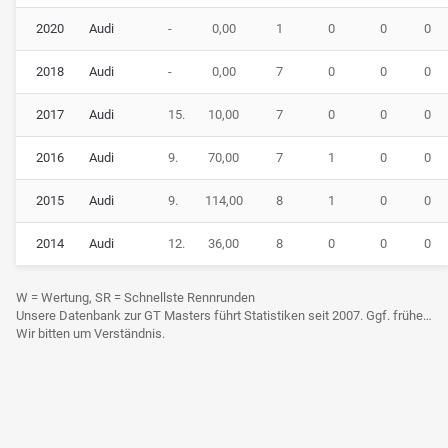
2020
Audi
-
0,00
1
0
0
0
2018
Audi
-
0,00
7
0
0
0
2017
Audi
15.
10,00
7
0
0
0
2016
Audi
9.
70,00
7
1
0
0
2015
Audi
9.
114,00
8
1
0
0
2014
Audi
12.
36,00
8
0
0
0
W = Wertung, SR = Schnellste Rennrunden
Unsere Datenbank zur GT Masters führt Statistiken seit 2007. Ggf. frühere Daten sind derzeit noch nicht berücksichtigt.
Wir bitten um Verständnis.