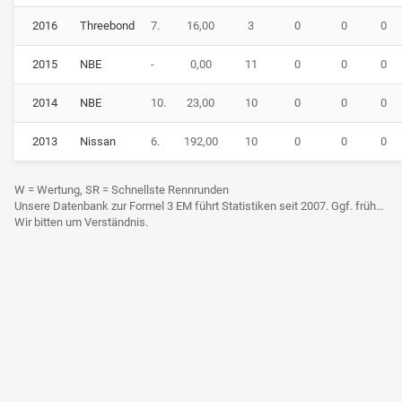
2016
Threebond
7.
16,00
3
0
0
0
2015
NBE
-
0,00
11
0
0
0
2014
NBE
10.
23,00
10
0
0
0
2013
Nissan
6.
192,00
10
0
0
0
W = Wertung, SR = Schnellste Rennrunden
Unsere Datenbank zur Formel 3 EM führt Statistiken seit 2007. Ggf. frühere Daten sind derzeit noch nicht berücksichtigt.
Wir bitten um Verständnis.