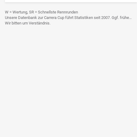
W = Wertung, SR = Schnellste Rennrunden
Unsere Datenbank zur Carrera Cup führt Statistiken seit 2007. Ggf. frühere Daten sind derzeit noch nicht berücksichtigt.
Wir bitten um Verständnis.