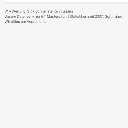
W = Wertung, SR = Schnellste Rennrunden
Unsere Datenbank zur GT Masters führt Statistiken seit 2007. Ggf. frühere Daten sind derzeit noch nicht berücksichtigt.
Wir bitten um Verständnis.