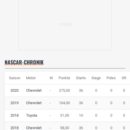
NASCAR-CHRONIK
Saison
Motor
W
Punkte
Starts
Siege
Poles
SR
2020
Chevrolet
-
275,00
36
0
0
0
2019
Chevrolet
-
104,00
36
0
0
0
2018
Toyota
-
31,00
10
0
0
0
2018
Chevrolet
-
58,00
36
0
0
0