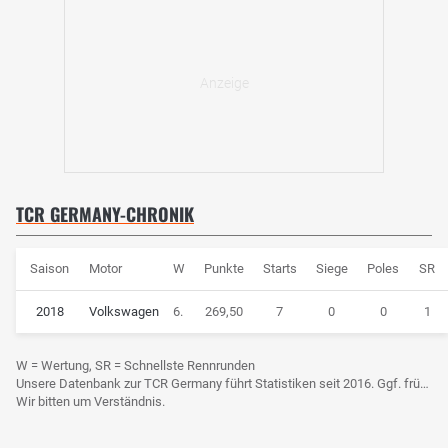
TCR GERMANY-CHRONIK
Saison
Motor
W
Punkte
Starts
Siege
Poles
SR
2018
Volkswagen
6.
269,50
7
0
0
1
W = Wertung, SR = Schnellste Rennrunden
Unsere Datenbank zur TCR Germany führt Statistiken seit 2016. Ggf. frühere Daten sind derzeit noch nicht berücksichtigt.
Wir bitten um Verständnis.