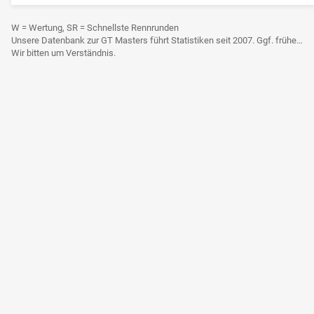
W = Wertung, SR = Schnellste Rennrunden
Unsere Datenbank zur GT Masters führt Statistiken seit 2007. Ggf. frühere Daten sind derzeit noch nicht berücksichtigt.
Wir bitten um Verständnis.