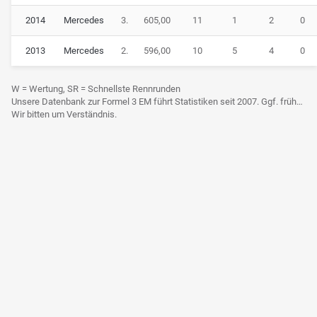
2014
Mercedes
3.
605,00
11
1
2
0
2013
Mercedes
2.
596,00
10
5
4
0
W = Wertung, SR = Schnellste Rennrunden
Unsere Datenbank zur Formel 3 EM führt Statistiken seit 2007. Ggf. frühere Daten sind derzeit noch nicht berücksichtigt.
Wir bitten um Verständnis.