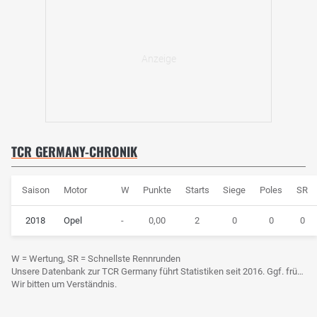
TCR GERMANY-CHRONIK
Saison
Motor
W
Punkte
Starts
Siege
Poles
SR
2018
Opel
-
0,00
2
0
0
0
W = Wertung, SR = Schnellste Rennrunden
Unsere Datenbank zur TCR Germany führt Statistiken seit 2016. Ggf. frühere Daten sind derzeit noch nicht berücksichtigt.
Wir bitten um Verständnis.