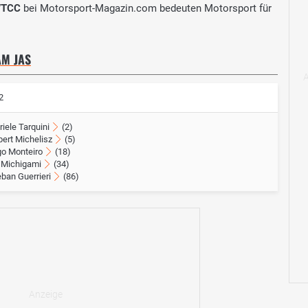
TCC
bei Motorsport-Magazin.com bedeuten Motorsport für
AM JAS
2
iele Tarquini
(2)
bert Michelisz
(5)
go Monteiro
(18)
 Michigami
(34)
ban Guerrieri
(86)