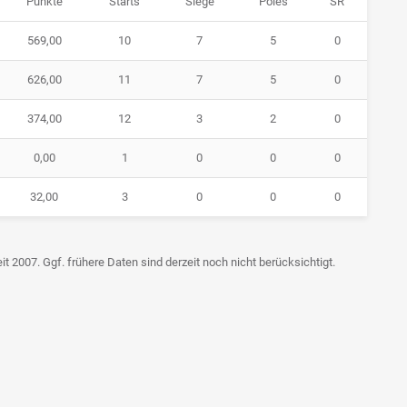
Punkte
Starts
Siege
Poles
SR
569,00
10
7
5
0
626,00
11
7
5
0
374,00
12
3
2
0
0,00
1
0
0
0
32,00
3
0
0
0
t 2007. Ggf. frühere Daten sind derzeit noch nicht berücksichtigt.