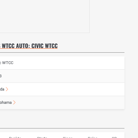
 WTCC AUTO: CIVIC WTCC
ic WTCC
3
da
ohama