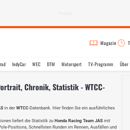
Magazin
T
rad
IndyCar
WEC
DTM
Motorsport
TV-Programm
Über 
rtrait, Chronik, Statistik - WTCC-
AS
in der
WTCC
-Datenbank. Hier finden Sie ein ausführliches
onen liefert die Statistik zu
Honda Racing Team JAS
mit
 Pole-Positions, Schnellsten Runden im Rennen, Ausfällen und