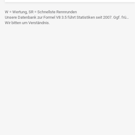
W = Wertung, SR = Schnellste Rennrunden
Unsere Datenbank zur Formel V8 3.5 führt Statistiken seit 2007. Ggf. frühere Daten sind derzeit noch nicht berücksichtigt.
Wir bitten um Verständnis.