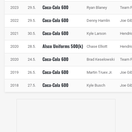
Coca-Cola 600
2023
29.5.
Ryan Blaney
Team 
Coca-Cola 600
2022
29.5.
Denny Hamlin
Joe Gi
Coca-Cola 600
2021
30.5.
Kyle Larson
Hendri
Alsco Uniforms 500(k)
2020
28.5.
Chase Elliott
Hendri
Coca-Cola 600
2020
24.5.
Brad Keselowski
Team 
Coca-Cola 600
2019
26.5.
Martin Truex Jr.
Joe Gi
Coca-Cola 600
2018
27.5.
Kyle Busch
Joe Gi