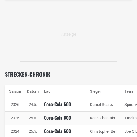
STRECKEN-CHRONIK
Saison
Datum
Lauf
Sieger
Team
Coca-Cola 600
2026
24.5.
Daniel Suarez
Spire 
Coca-Cola 600
2025
25.5.
Ross Chastain
Trackh
Coca-Cola 600
2024
26.5.
Christopher Bell
Joe Gi