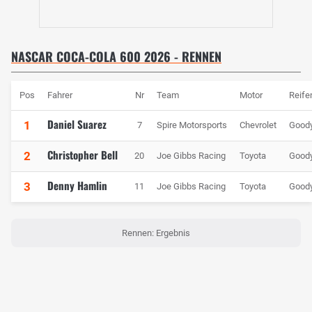
NASCAR COCA-COLA 600 2026 - RENNEN
Pos
Fahrer
Nr
Team
Motor
Reife
Daniel Suarez
1
7
Spire Motorsports
Chevrolet
Good
Christopher Bell
2
20
Joe Gibbs Racing
Toyota
Good
Denny Hamlin
3
11
Joe Gibbs Racing
Toyota
Good
Rennen: Ergebnis