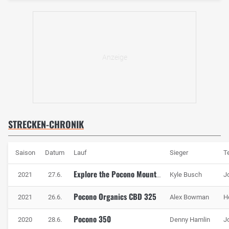
STRECKEN-CHRONIK
Saison
Datum
Lauf
Sieger
T
2021
27.6.
Kyle Busch
J
Explore the Pocono Mountains 350
Pocono Organics CBD 325
2021
26.6.
Alex Bowman
H
Pocono 350
2020
28.6.
Denny Hamlin
J