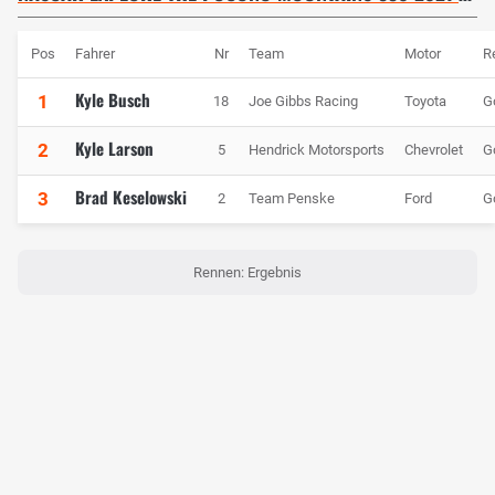
Pos
Fahrer
Nr
Team
Motor
R
Kyle Busch
1
18
Joe Gibbs Racing
Toyota
G
Kyle Larson
2
5
Hendrick Motorsports
Chevrolet
G
Brad Keselowski
3
2
Team Penske
Ford
G
Rennen: Ergebnis