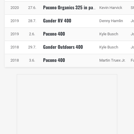
2020
27.6.
Kevin Harvick
S
Pocono Organics 325 in partnership with Rodale Institute
Gander RV 400
2019
28.7.
Denny Hamlin
J
Pocono 400
2019
2.6.
Kyle Busch
J
Gander Outdoors 400
2018
29.7.
Kyle Busch
J
Pocono 400
2018
3.6.
Martin Truex Jr.
F