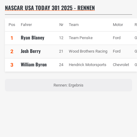
NASCAR USA TODAY 301 2025 - RENNEN
Pos
Fahrer
Nr
Team
Motor
R
Ryan Blaney
1
12
Team Penske
Ford
G
Josh Berry
2
21
Wood Brothers Racing
Ford
G
William Byron
3
24
Hendrick Motorsports
Chevrolet
G
Rennen: Ergebnis