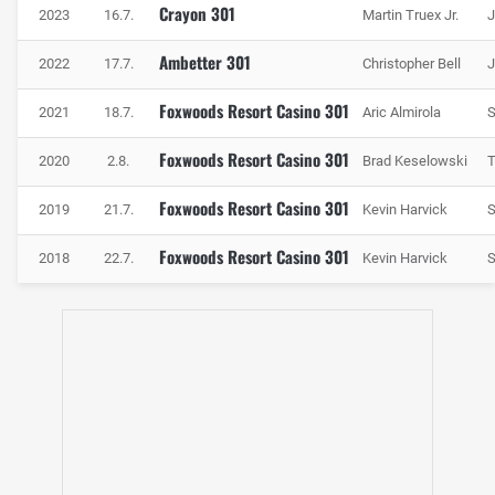
Crayon 301
2023
16.7.
Martin Truex Jr.
J
Ambetter 301
2022
17.7.
Christopher Bell
J
Foxwoods Resort Casino 301
2021
18.7.
Aric Almirola
S
Foxwoods Resort Casino 301
2020
2.8.
Brad Keselowski
Foxwoods Resort Casino 301
2019
21.7.
Kevin Harvick
S
Foxwoods Resort Casino 301
2018
22.7.
Kevin Harvick
S