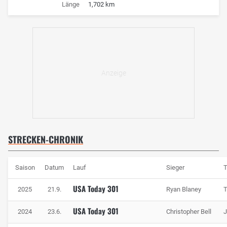
Länge
1,702 km
STRECKEN-CHRONIK
Saison
Datum
Lauf
Sieger
USA Today 301
2025
21.9.
Ryan Blaney
USA Today 301
2024
23.6.
Christopher Bell
J