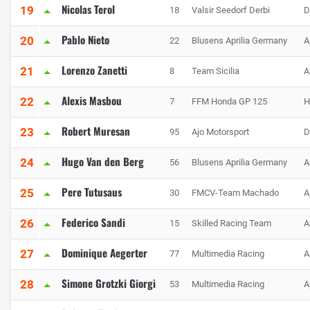
Nicolas Terol
19
18
Valsir Seedorf Derbi
D
Pablo Nieto
20
22
Blusens Aprilia Germany
A
Lorenzo Zanetti
21
8
Team Sicilia
A
Alexis Masbou
22
7
FFM Honda GP 125
H
Robert Muresan
23
95
Ajo Motorsport
D
Hugo Van den Berg
24
56
Blusens Aprilia Germany
A
Pere Tutusaus
25
30
FMCV-Team Machado
A
Federico Sandi
26
15
Skilled Racing Team
A
Dominique Aegerter
27
77
Multimedia Racing
A
Simone Grotzki Giorgi
28
53
Multimedia Racing
A