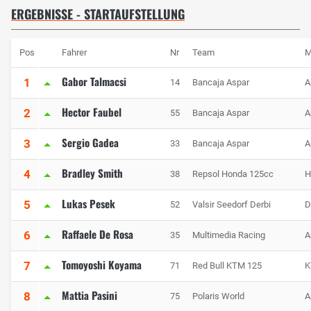
ERGEBNISSE - STARTAUFSTELLUNG
Pos
Fahrer
Nr
Team
M
Gabor Talmacsi
1
14
Bancaja Aspar
A
Hector Faubel
2
55
Bancaja Aspar
A
Sergio Gadea
3
33
Bancaja Aspar
A
Bradley Smith
4
38
Repsol Honda 125cc
H
Lukas Pesek
5
52
Valsir Seedorf Derbi
D
Raffaele De Rosa
6
35
Multimedia Racing
A
Tomoyoshi Koyama
7
71
Red Bull KTM 125
K
Mattia Pasini
8
75
Polaris World
A