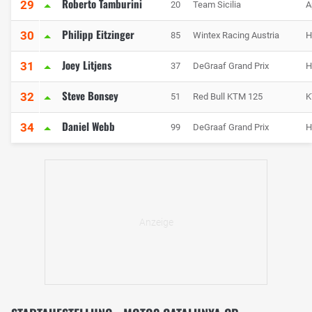
Roberto Tamburini
29
20
Team Sicilia
A
Philipp Eitzinger
30
85
Wintex Racing Austria
H
Joey Litjens
31
37
DeGraaf Grand Prix
H
Steve Bonsey
32
51
Red Bull KTM 125
K
Daniel Webb
34
99
DeGraaf Grand Prix
H