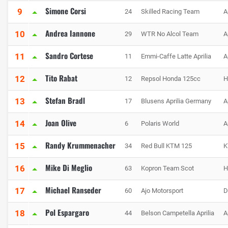
Simone Corsi
9
24
Skilled Racing Team
A
Andrea Iannone
10
29
WTR No Alcol Team
A
Sandro Cortese
11
11
Emmi-Caffe Latte Aprilia
A
Tito Rabat
12
12
Repsol Honda 125cc
H
Stefan Bradl
13
17
Blusens Aprilia Germany
A
Joan Olive
14
6
Polaris World
A
Randy Krummenacher
15
34
Red Bull KTM 125
K
Mike Di Meglio
16
63
Kopron Team Scot
H
Michael Ranseder
17
60
Ajo Motorsport
D
Pol Espargaro
18
44
Belson Campetella Aprilia
A