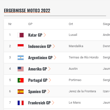
ERGEBNISSE MOTO3 2022
Nr
GP
Ort
Sieg
Katar GP
1
Lusail
Andr
Indonesien GP
2
Mandalika
Denn
Argentinien GP
3
Termas de Río Hondo
Serg
Amerika GP
4
Austin
Jaum
Portugal GP
5
Portimao
Serg
Spanien GP
6
Jerez de la Frontera
Izan
Frankreich GP
7
Le Mans
Jaum