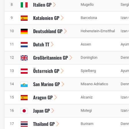
Italien GP
8
Mugello
Serg
Katalonien GP
9
Barcelona
Izan
Deutschland GP
10
Hohenstein-Ernstthal
Izan
Dutch TT
11
Assen
Ayum
Großbritannien GP
12
Donington
Denn
Österreich GP
13
Spielberg
Ayum
San Marino GP
14
Misano Adriatico
Denn
Aragon GP
15
Alcaniz
Izan
Japan GP
16
Motegi
Izan
Thailand GP
17
Buriram
Denn