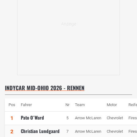
INDYCAR MID-OHIO 2026 - RENNEN
Pos
Fahrer
Nr
Team
Motor
Reif
Pato O´Ward
1
5
Arrow McLaren
Chevrolet
Fire
Christian Lundgaard
2
7
Arrow McLaren
Chevrolet
Fire