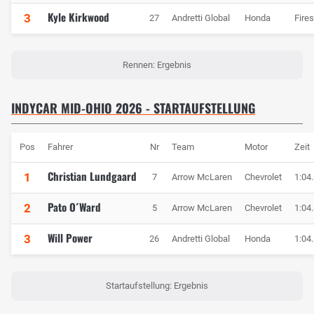
Kyle Kirkwood
3
27
Andretti Global
Honda
Fire
Rennen: Ergebnis
INDYCAR MID-OHIO 2026 - STARTAUFSTELLUNG
Pos
Fahrer
Nr
Team
Motor
Zeit
Christian Lundgaard
1
7
Arrow McLaren
Chevrolet
1:04
Pato O´Ward
2
5
Arrow McLaren
Chevrolet
1:04
Will Power
3
26
Andretti Global
Honda
1:04
Startaufstellung: Ergebnis