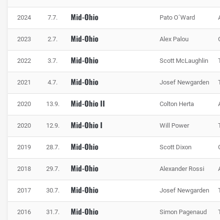
Mid-Ohio
2024
7.7.
Pato O´Ward
Mid-Ohio
2023
2.7.
Alex Palou
Mid-Ohio
2022
3.7.
Scott McLaughlin
Mid-Ohio
2021
4.7.
Josef Newgarden
Mid-Ohio II
2020
13.9.
Colton Herta
Mid-Ohio I
2020
12.9.
Will Power
Mid-Ohio
2019
28.7.
Scott Dixon
Mid-Ohio
2018
29.7.
Alexander Rossi
Mid-Ohio
2017
30.7.
Josef Newgarden
Mid-Ohio
2016
31.7.
Simon Pagenaud