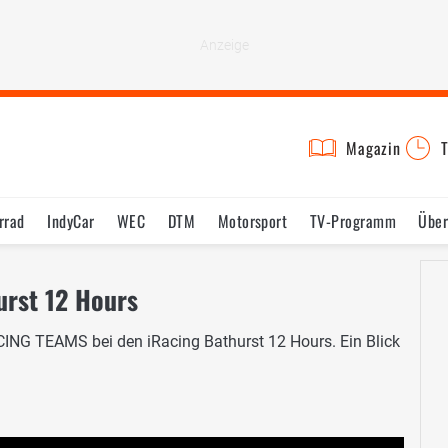
Magazin
T
rrad
IndyCar
WEC
DTM
Motorsport
TV-Programm
Über
urst 12 Hours
CING TEAMS bei den iRacing Bathurst 12 Hours. Ein Blick