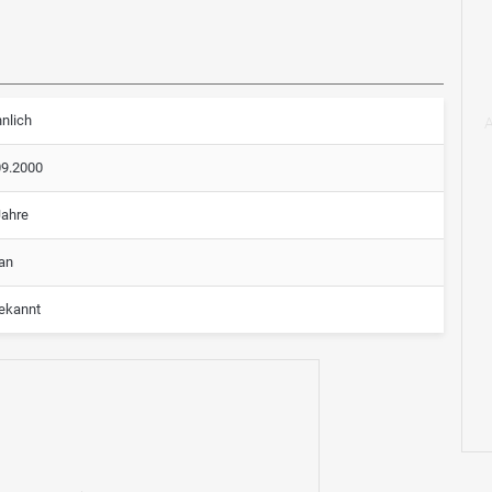
nlich
09.2000
Jahre
an
ekannt