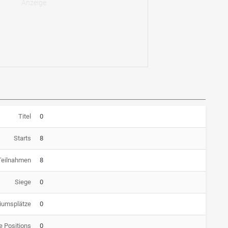
Titel
0
Starts
8
Teilnahmen
8
Siege
0
iumsplätze
0
e Positions
0