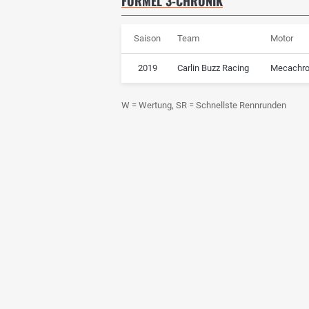
FORMEL 3-CHRONIK
Saison
Team
Motor
2019
Carlin Buzz Racing
Mecachr
W = Wertung, SR = Schnellste Rennrunden