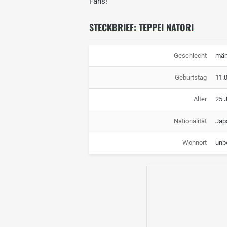
Fans!
STECKBRIEF: TEPPEI NATORI
Geschlecht
män
Geburtstag
11.
Alter
25 
Nationalität
Jap
Wohnort
unb