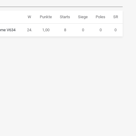
W
Punkte
Starts
Siege
Poles
SR
ome V634
24.
1,00
8
0
0
0