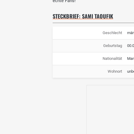
echte Fans!
STECKBRIEF: SAMI TAOUFIK
Geschlecht
män
Geburtstag
00.
Nationalität
Mar
Wohnort
unb