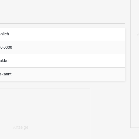
nlich
00.0000
okko
ekannt