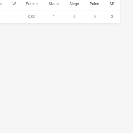
r
W
Punkte
Starts
Siege
Poles
SR
-
0,00
1
0
0
0