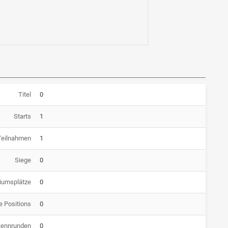
Titel
0
Starts
1
Teilnahmen
1
Siege
0
iumsplätze
0
e Positions
0
Rennrunden
0