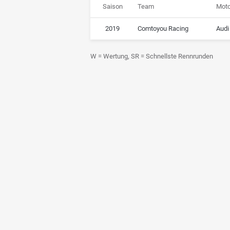
Saison
Team
Moto
2019
Comtoyou Racing
Audi
W = Wertung, SR = Schnellste Rennrunden