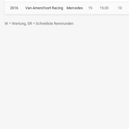
2016
Van Amersfoort Racing
Mercedes
19.
19,00
10
W = Wertung, SR = Schnellste Rennrunden