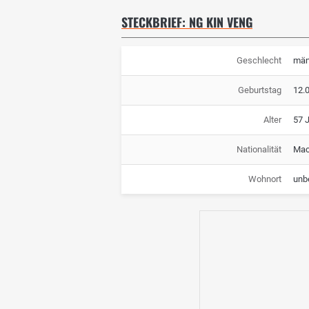
STECKBRIEF: NG KIN VENG
Geschlecht
män
Geburtstag
12.
Alter
57 
Nationalität
Ma
Wohnort
unb