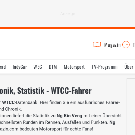
Magazin
T
rad
IndyCar
WEC
DTM
Motorsport
TV-Programm
Über 
onik, Statistik - WTCC-Fahrer
r
WTCC
-Datenbank. Hier finden Sie ein ausführliches Fahrer-
und Chronik.
onen liefert die Statistik zu
Ng Kin Veng
mit einer Übersicht
, Schnellsten Runden im Rennen, Ausfällen und Punkten.
Ng
zin.com bedeuten Motorsport für echte Fans!