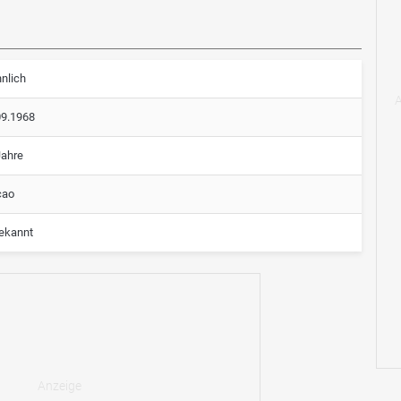
nlich
09.1968
Jahre
cao
ekannt