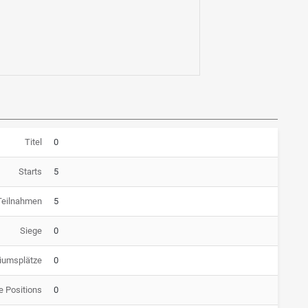
Titel
0
Starts
5
Teilnahmen
5
Siege
0
iumsplätze
0
e Positions
0