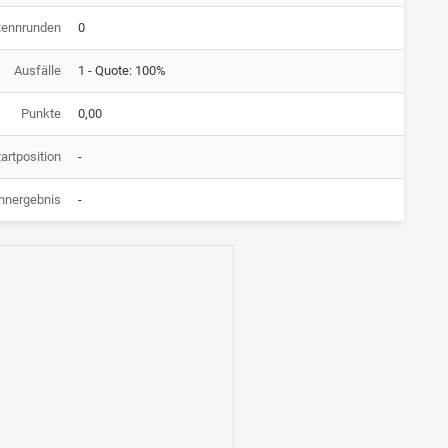
Rennrunden
0
Ausfälle
1 - Quote: 100%
Punkte
0,00
artposition
-
nnergebnis
-