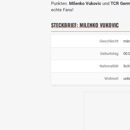
Punkten.
Milenko Vukovic
und
TCR Ger
echte Fans!
STECKBRIEF: MILENKO VUKOVIC
Geschlecht
män
Geburtstag
00.
Nationalität
Sch
Wohnort
unb