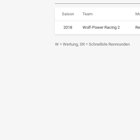
Saison
Team
Mo
2018
Wolf-Power Racing 2
Re
W = Wertung, SR = Schnellste Rennrunden