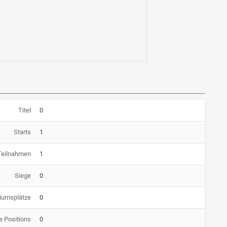
Titel
0
Starts
1
Teilnahmen
1
Siege
0
iumsplätze
0
e Positions
0