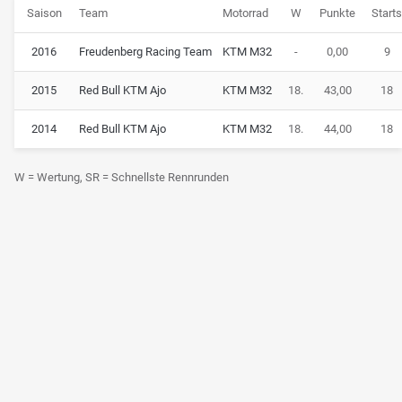
Saison
Team
Motorrad
W
Punkte
Start
2016
Freudenberg Racing Team
KTM M32
-
0,00
9
2015
Red Bull KTM Ajo
KTM M32
18.
43,00
18
2014
Red Bull KTM Ajo
KTM M32
18.
44,00
18
W = Wertung, SR = Schnellste Rennrunden