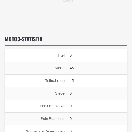
MOTO3-STATISTIK
Titel
0
Starts
45
Teilnahmen
45
Siege
0
Podiumsplätze
0
Pole Positions
0
Schnellste Rennrunden
0