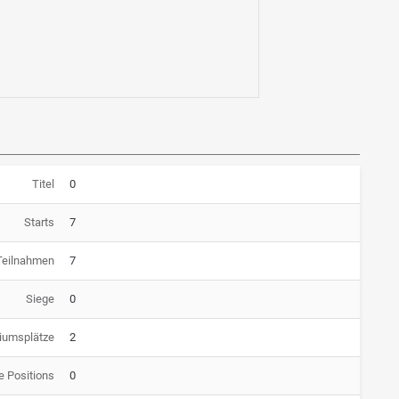
Titel
0
Starts
7
Teilnahmen
7
Siege
0
iumsplätze
2
e Positions
0