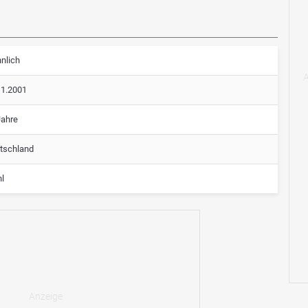
nlich
11.2001
Jahre
tschland
hl