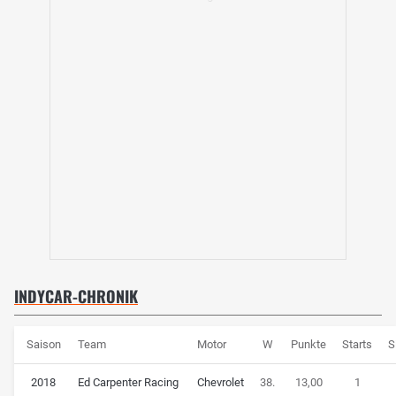
INDYCAR-CHRONIK
Saison
Team
Motor
W
Punkte
Starts
S
2018
Ed Carpenter Racing
Chevrolet
38.
13,00
1