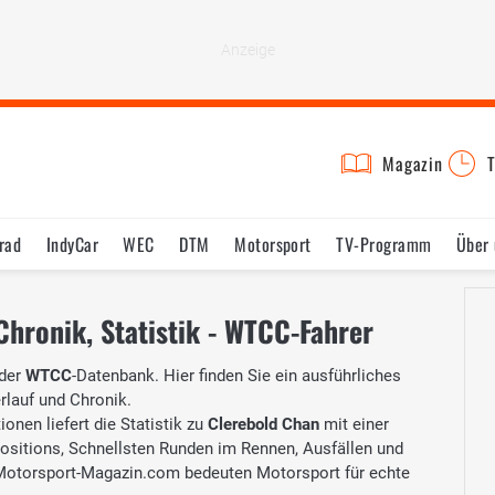
Magazin
T
rad
IndyCar
WEC
DTM
Motorsport
TV-Programm
Über 
Chronik, Statistik - WTCC-Fahrer
 der
WTCC
-Datenbank. Hier finden Sie ein ausführliches
erlauf und Chronik.
onen liefert die Statistik zu
Clerebold Chan
mit einer
Positions, Schnellsten Runden im Rennen, Ausfällen und
Motorsport-Magazin.com bedeuten Motorsport für echte