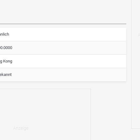
nlich
00.0000
g Kong
ekannt