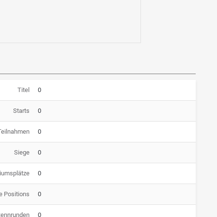
Titel
0
Starts
0
Teilnahmen
0
Siege
0
iumsplätze
0
e Positions
0
Rennrunden
0