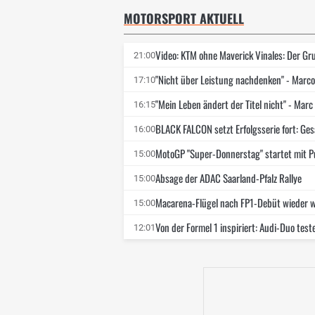
MOTORSPORT AKTUELL
Video: KTM ohne Maverick Vinales: Der G
21:00
"Nicht über Leistung nachdenken" - Marc
17:10
"Mein Leben ändert der Titel nicht" - Ma
16:15
BLACK FALCON setzt Erfolgsserie fort: G
16:00
MotoGP "Super-Donnerstag" startet mit Pu
15:00
Absage der ADAC Saarland-Pfalz Rallye
15:00
Macarena-Flügel nach FP1-Debüt wieder we
15:00
Von der Formel 1 inspiriert: Audi-Duo test
12:01