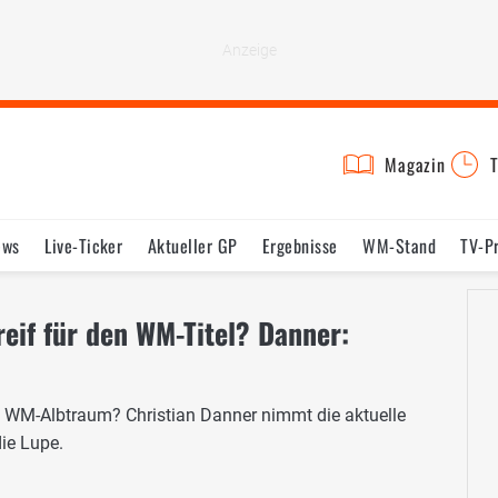
Magazin
T
ews
Live-Ticker
Aktueller GP
Ergebnisse
WM-Stand
TV-P
lder
Termine
Statistik
Testfahrten
Reglement
Lexikon
reif für den WM-Titel? Danner:
s WM-Albtraum? Christian Danner nimmt die aktuelle
ie Lupe.