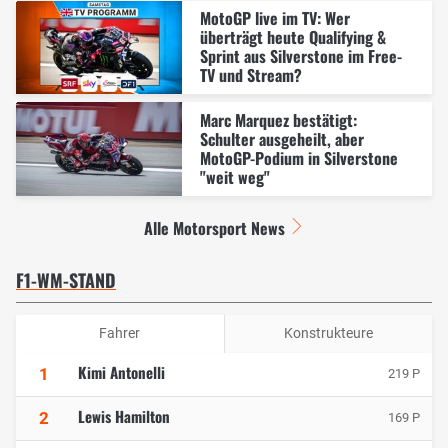
MotoGP live im TV: Wer
überträgt heute Qualifying &
Sprint aus Silverstone im Free-
TV und Stream?
Marc Marquez bestätigt:
Schulter ausgeheilt, aber
MotoGP-Podium in Silverstone
"weit weg"
Alle Motorsport News
F1-WM-STAND
Fahrer
Konstrukteure
Kimi Antonelli
1
219 P
Lewis Hamilton
2
169 P