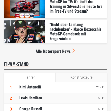
MotoGP im TV: Wo läuft das
Training in Silverstone heute live
im Free-TV und Stream?
"Nicht über Leistung
nachdenken" - Marco Bezzecchis
MotoGP-Comeback mit
Fragezeichen
Alle Motorsport News
F1-WM-STAND
Fahrer
Konstrukteure
Kimi Antonelli
1
219 P
Lewis Hamilton
2
169 P
George Russell
3
160 P