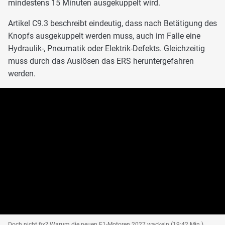
mindestens 15 Minuten ausgekuppelt wird.
Artikel C9.3 beschreibt eindeutig, dass nach Betätigung des
Knopfs ausgekuppelt werden muss, auch im Falle eine
Hydraulik-, Pneumatik oder Elektrik-Defekts. Gleichzeitig
muss durch das Auslösen das ERS heruntergefahren
werden.
Doch nicht fix? Warum die neuen F1-Motoren 2027 wackeln (19:42 Min.)