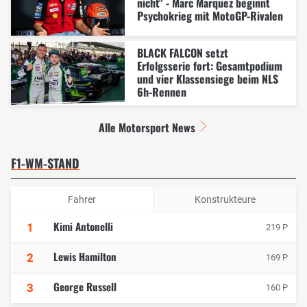
nicht" - Marc Marquez beginnt
Psychokrieg mit MotoGP-Rivalen
BLACK FALCON setzt
Erfolgsserie fort: Gesamtpodium
und vier Klassensiege beim NLS
6h-Rennen
Alle Motorsport News
F1-WM-STAND
Fahrer
Konstrukteure
Kimi Antonelli
1
219 P
Lewis Hamilton
2
169 P
George Russell
3
160 P