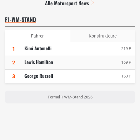
Alle Motorsport News
F1-WM-STAND
Fahrer
Konstrukteure
Kimi Antonelli
1
219 P
Lewis Hamilton
2
169 P
George Russell
3
160 P
Formel 1 WM-Stand 2026