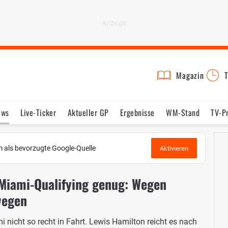
Magazin
T
ews
Live-Ticker
Aktueller GP
Ergebnisse
WM-Stand
TV-P
lder
Termine
Statistik
Testfahrten
Reglement
Lexikon
 als bevorzugte Google-Quelle
Aktivieren
Miami-Qualifying genug: Wegen
wegen
i nicht so recht in Fahrt. Lewis Hamilton reicht es nach