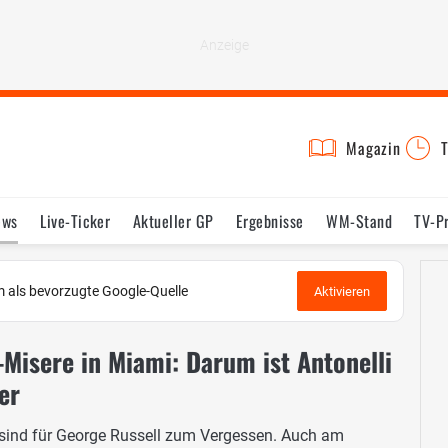
Magazin
T
ews
Live-Ticker
Aktueller GP
Ergebnisse
WM-Stand
TV-P
lder
Termine
Statistik
Testfahrten
Reglement
Lexikon
 als bevorzugte Google-Quelle
Aktivieren
-Misere in Miami: Darum ist Antonelli
er
 sind für George Russell zum Vergessen. Auch am