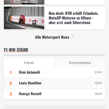
Nun doch: KTM erhält Erlaubnis,
MotoGP-Motoren zu öffnen -
aber erst nach Silverstone
Alle Motorsport News
F1-WM-STAND
Fahrer
Konstrukteure
Kimi Antonelli
1
219 P
Lewis Hamilton
2
169 P
George Russell
3
160 P