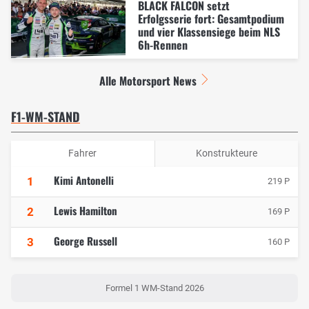
BLACK FALCON setzt
Erfolgsserie fort: Gesamtpodium
und vier Klassensiege beim NLS
6h-Rennen
Alle Motorsport News
F1-WM-STAND
Fahrer
Konstrukteure
Kimi Antonelli
1
219 P
Lewis Hamilton
2
169 P
George Russell
3
160 P
Formel 1 WM-Stand 2026