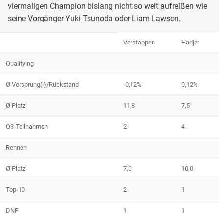
viermaligen Champion bislang nicht so weit aufreißen wie
seine Vorgänger Yuki Tsunoda oder Liam Lawson.
Verstappen
Hadjar
Qualifying
Ø Vorsprung(-)/Rückstand
-0,12%
0,12%
Ø Platz
11,8
7,5
Q3-Teilnahmen
2
4
Rennen
Ø Platz
7,0
10,0
Top-10
2
1
DNF
1
1