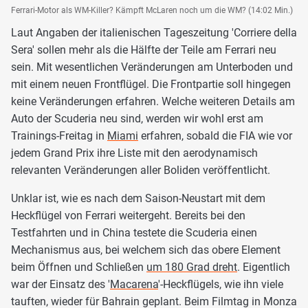
Ferrari-Motor als WM-Killer? Kämpft McLaren noch um die WM? (14:02 Min.)
Laut Angaben der italienischen Tageszeitung 'Corriere della
Sera' sollen mehr als die Hälfte der Teile am Ferrari neu
sein. Mit wesentlichen Veränderungen am Unterboden und
mit einem neuen Frontflügel. Die Frontpartie soll hingegen
keine Veränderungen erfahren. Welche weiteren Details am
Auto der Scuderia neu sind, werden wir wohl erst am
Trainings-Freitag in
Miami
erfahren, sobald die FIA wie vor
jedem Grand Prix ihre Liste mit den aerodynamisch
relevanten Veränderungen aller Boliden veröffentlicht.
Unklar ist, wie es nach dem Saison-Neustart mit dem
Heckflügel von Ferrari weitergeht. Bereits bei den
Testfahrten und in China testete die Scuderia einen
Mechanismus aus, bei welchem sich das obere Element
beim Öffnen und Schließen
um 180 Grad dreht
. Eigentlich
war der Einsatz des '
Macarena
'-Heckflügels, wie ihn viele
tauften, wieder für Bahrain geplant. Beim Filmtag in Monza