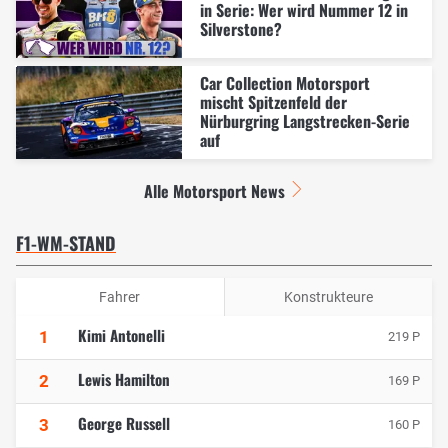
in Serie: Wer wird Nummer 12 in
Silverstone?
Car Collection Motorsport
mischt Spitzenfeld der
Nürburgring Langstrecken-Serie
auf
Alle Motorsport News
F1-WM-STAND
Fahrer
Konstrukteure
Kimi Antonelli
1
219 P
Lewis Hamilton
2
169 P
George Russell
3
160 P