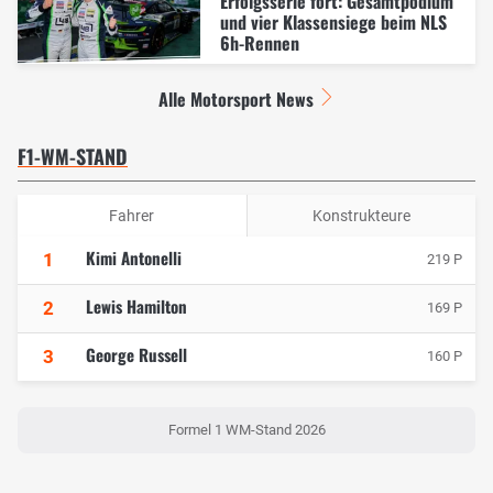
Erfolgsserie fort: Gesamtpodium
und vier Klassensiege beim NLS
6h-Rennen
Alle Motorsport News
F1-WM-STAND
Fahrer
Konstrukteure
Kimi Antonelli
1
219 P
Lewis Hamilton
2
169 P
George Russell
3
160 P
Formel 1 WM-Stand 2026