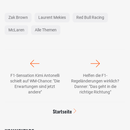
Zak Brown
Laurent Mekies
Red Bull Racing
McLaren
Alle Themen
F1-Sensation Kimi Antonelli
Helfen die F1-
schielt auf WM-Chance: "Die
Regeländerungen wirklich?
Erwartungen sind jetzt
Danner: "Das geht in die
andere"
richtige Richtung"
Startseite