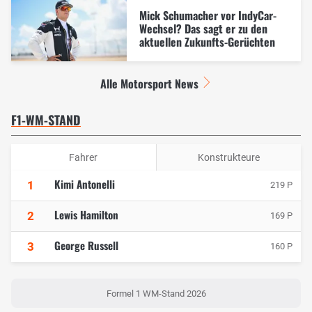
Mick Schumacher vor IndyCar-
Wechsel? Das sagt er zu den
aktuellen Zukunfts-Gerüchten
Alle Motorsport News
F1-WM-STAND
Fahrer
Konstrukteure
Kimi Antonelli
1
219 P
Lewis Hamilton
2
169 P
George Russell
3
160 P
Formel 1 WM-Stand 2026