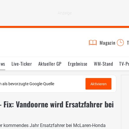
Magazin
T
ews
Live-Ticker
Aktueller GP
Ergebnisse
WM-Stand
TV-P
lder
Termine
Statistik
Testfahrten
Reglement
Lexikon
 als bevorzugte Google-Quelle
Aktivieren
- Fix: Vandoorne wird Ersatzfahrer bei
s er kommendes Jahr Ersatzfahrer bei McLaren-Honda