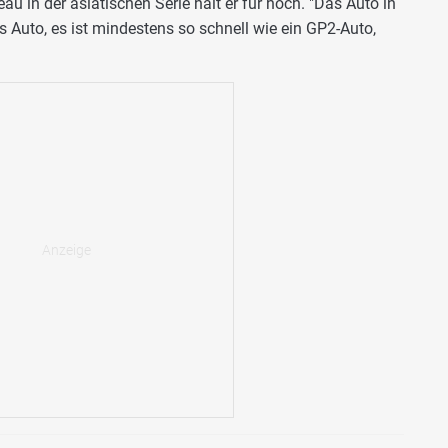
veau in der asiatischen Serie hält er für hoch. "Das Auto in
es Auto, es ist mindestens so schnell wie ein GP2-Auto,