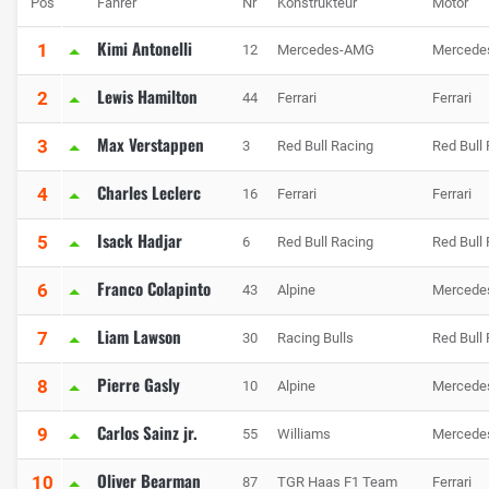
Pos
Fahrer
Nr
Konstrukteur
Motor
Kimi Antonelli
1
12
Mercedes-AMG
Mercede
Lewis Hamilton
2
44
Ferrari
Ferrari
Max Verstappen
3
3
Red Bull Racing
Red Bull
Charles Leclerc
4
16
Ferrari
Ferrari
Isack Hadjar
5
6
Red Bull Racing
Red Bull
Franco Colapinto
6
43
Alpine
Mercede
Liam Lawson
7
30
Racing Bulls
Red Bull
Pierre Gasly
8
10
Alpine
Mercede
Carlos Sainz jr.
9
55
Williams
Mercede
Oliver Bearman
10
87
TGR Haas F1 Team
Ferrari