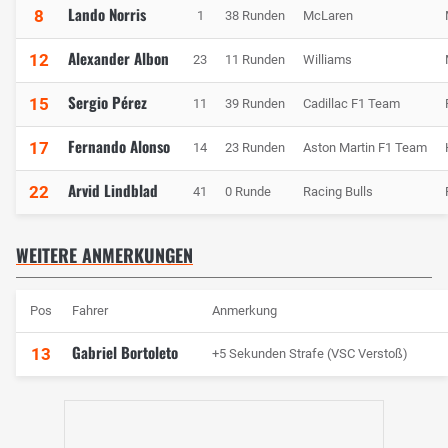
Lando Norris
8
1
38 Runden
McLaren
Alexander Albon
12
23
11 Runden
Williams
Sergio Pérez
15
11
39 Runden
Cadillac F1 Team
Fernando Alonso
17
14
23 Runden
Aston Martin F1 Team
Arvid Lindblad
22
41
0 Runde
Racing Bulls
WEITERE ANMERKUNGEN
Pos
Fahrer
Anmerkung
Gabriel Bortoleto
13
+5 Sekunden Strafe (VSC Verstoß)