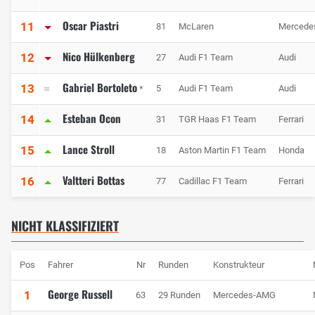
Oscar Piastri
11
81
McLaren
Mercede
Nico Hülkenberg
12
27
Audi F1 Team
Audi
Gabriel Bortoleto
13
5
Audi F1 Team
Audi
*
Esteban Ocon
14
31
TGR Haas F1 Team
Ferrari
Lance Stroll
15
18
Aston Martin F1 Team
Honda
Valtteri Bottas
16
77
Cadillac F1 Team
Ferrari
NICHT KLASSIFIZIERT
Pos
Fahrer
Nr
Runden
Konstrukteur
George Russell
1
63
29 Runden
Mercedes-AMG